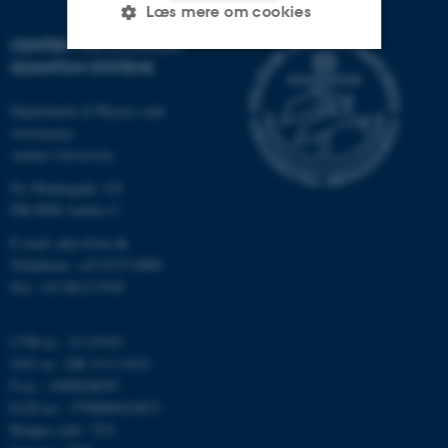
Læs mere om cookies
CENTER FOR COMPLEX
QUANTUM SYSTEMS
Nødvendige
Statistiske
Marketing
Department of Physics and
Funktionelle
Uklassificerede
Astronomy
Aarhus University
Ny Munkegade 120
Nødvendige cookies hjælper
DK-8000 Aarhus C
med at gøre hjemmesiden
E-mail: phys@au.dk
brugbar ved at aktivere nogle
Telephone: +45 8715 0000
grundlæggende funktioner
Fax: +45 8612 0740
som navigation mm.
Hjemmesiden kan ikke
CVR-nr.: 31119103
fungerer uden disse cookies.
VAT no.: DK 3111 9103
P-no.: 1009828059
EAN-no.: 5798000419872
Budget code: 7251
Navn
Udbyder / Domæne