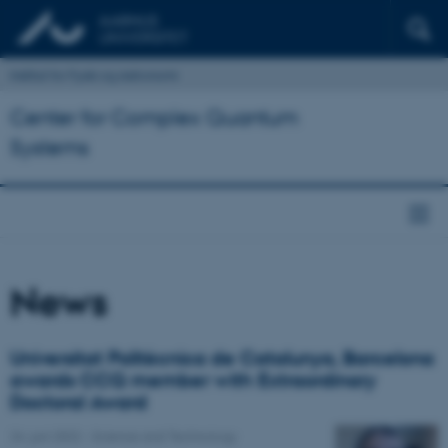
Institut for Fysik og Astronomi
Center for Complex Quantum
Systems
News
Universitat Politècnica de Catalunya, Barcelona
awards CCQ member with Extraordinary
Doctoral Award
24. juni 2022
-
Science and Technology