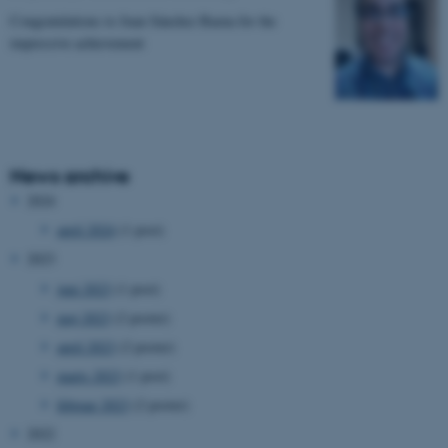
Congratulations to Juan Sánchez Baena for the
impressive achievement
News archive
2024
april 2024
(1 post)
2023
juni 2023
(1 post)
maj 2023
(2 poster)
april 2023
(2 poster)
marts 2023
(1 post)
februar 2023
(2 poster)
2022