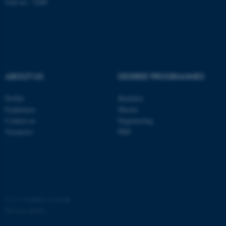
Unit no.: 5200
be_typo_user
TYPO3 Association
.au.dk
fe_typo_user
Typo3 Association
.au.dk
ABOUT US
DEGREE PROGRAMMES
Profile
Bachelor
Employees
Master
Contact us
Engineering
Vacancies
PhD
©
—
Cookies at au.dk
ASP.NET_SessionId
Microsoft Corporation
.au.dk
Privacy policy