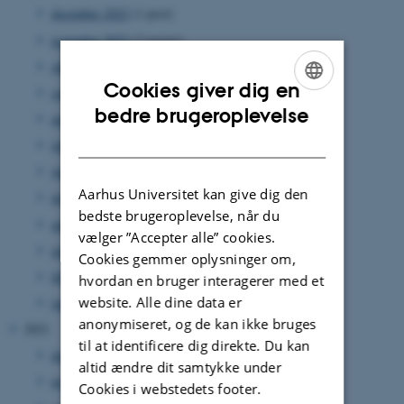
december 2022
(1 post)
november 2022
(2 poster)
oktober 2022
(5 poster)
Cookies giver dig en
september 2022
(2 poster)
ENGLISH
bedre brugeroplevelse
august 2022
(3 poster)
DANISH
juli 2022
(1 post)
juni 2022
(1 post)
Aarhus Universitet kan give dig den
maj 2022
(2 poster)
bedste brugeroplevelse, når du
april 2022
(1 post)
vælger ”Accepter alle” cookies.
marts 2022
(1 post)
Cookies gemmer oplysninger om,
februar 2022
(4 poster)
hvordan en bruger interagerer med et
website. Alle dine data er
januar 2022
(2 poster)
anonymiseret, og de kan ikke bruges
2021
til at identificere dig direkte. Du kan
december 2021
(6 poster)
altid ændre dit samtykke under
november 2021
(3 poster)
Cookies i webstedets footer.