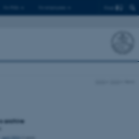
Find
For PhDs
For employees
CCQ
CCQ
News
 archive
4
april 2024
(1 post)