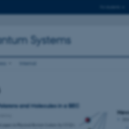
For students
antum Systems
ess
Internal
s
larons and Molecules in a BEC
News
rskning
202
al paper in Physical Review Letters by CCQ’s