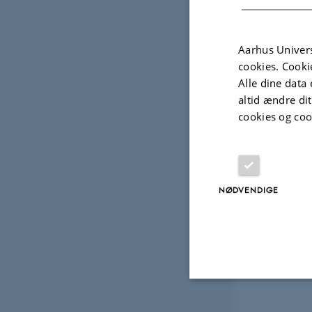
Aarhus Univers
cookies. Cooki
Alle dine data 
altid ændre di
cookies og coo
NØDVENDIGE
Nødvendige