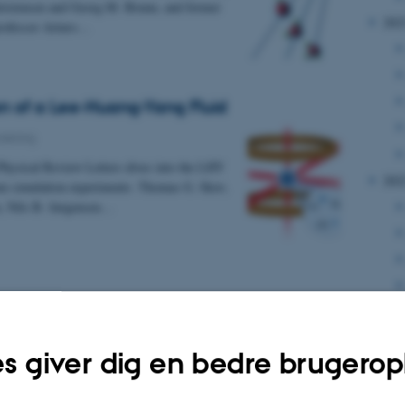
istensen and Georg M. Bruun, and former
202
rofessor Arturo…
n of a Lee-Huang-Yang Fluid
rskning
Physical Review Letters dives into the LHY
202
um simulation experiments. Thomas G. Skov,
, Nils B. Jørgensen…
s giver dig en bedre brugerop