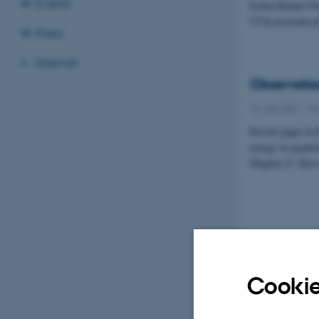
Events
Esben Rohan Chr
CCQ assistant p
Press
Internal
Observatio
15. juni 2021
-
Fo
Recent paper in 
energy in quant
Magnus G. Skou
Cookie