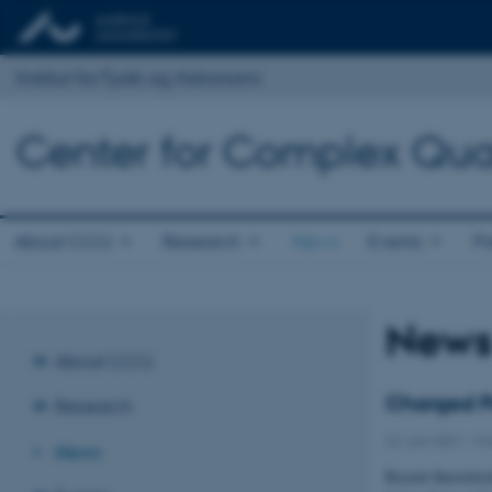
Institut for Fysik og Astronomi
Center for Complex Qu
About CCQ
Research
News
Events
Pr
New
About CCQ
Charged Po
Research
22. juni 2021
-
Fo
News
Recent theoretic