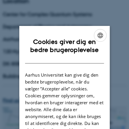
Location
Center for Complex Quantum Systems
Department of Physics and Astronomy
Aarhus University
Cookies giver dig en
ENGLISH
bedre brugeroplevelse
120 Ny Munkegade
DANISH
DK-8000 Aarhus C
Aarhus Universitet kan give dig den
Building 1520
bedste brugeroplevelse, når du
vælger ”Accepter alle” cookies.
Cookies gemmer oplysninger om,
Find us on the Map of University Campus.
hvordan en bruger interagerer med et
website. Alle dine data er
anonymiseret, og de kan ikke bruges
til at identificere dig direkte. Du kan