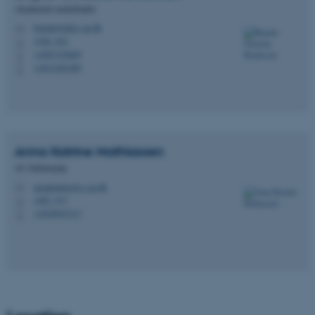
Akademisk medarbejder
brigitte@phys.au.dk
M
1520, 524
H
+4587155605
P
+4523382389
P
Anna Katrine
Mathiassen
AC-fuldmægtig
annakatrine@cc.au.dk
M
1483, 517
H
+4520947313
P