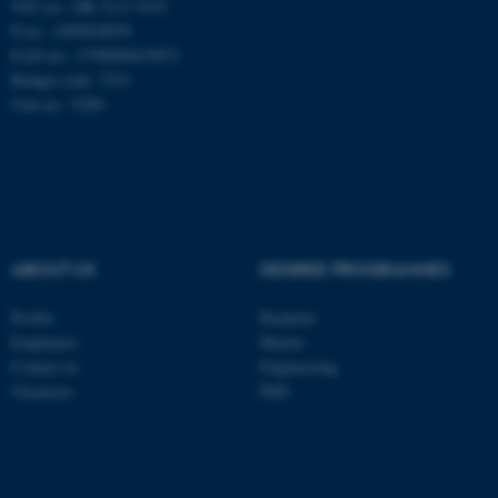
VAT no.: DK 3111 9103
P-no.: 1009828059
Navn
Udbyder / Domæne
EAN-no.: 5798000419872
be_typo_user
TYPO3 Association
Budget code: 7251
.au.dk
Unit no.: 5200
fe_typo_user
Typo3 Association
.au.dk
ABOUT US
DEGREE PROGRAMMES
Profile
Bachelor
Employees
Master
Contact us
Engineering
Vacancies
PhD
ASP.NET_SessionId
Microsoft Corporation