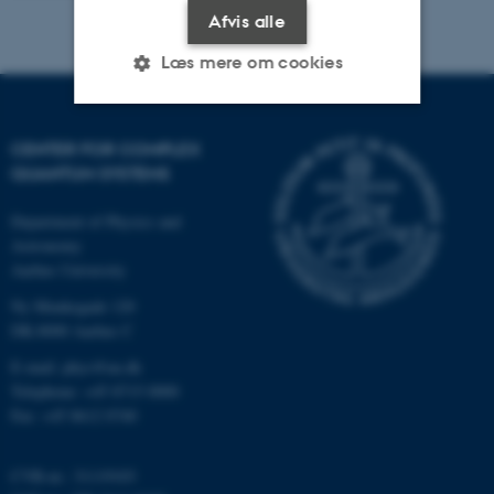
Afvis alle
Læs mere om cookies
Nødvendige
Statistiske
Marketing
CENTER FOR COMPLEX
QUANTUM SYSTEMS
Funktionelle
Uklassificerede
Department of Physics and
Astronomy
Aarhus University
Nødvendige cookies hjælper
med at gøre hjemmesiden
Ny Munkegade 120
DK-8000 Aarhus C
brugbar ved at aktivere nogle
grundlæggende funktioner
E-mail: phys@au.dk
som navigation mm.
Telephone: +45 8715 0000
Hjemmesiden kan ikke
Fax: +45 8612 0740
fungerer uden disse cookies.
CVR-nr.: 31119103