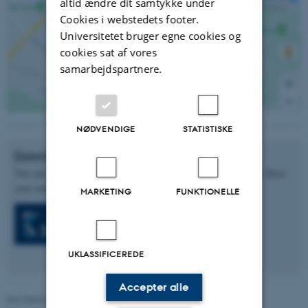
altid ændre dit samtykke under
Cookies i webstedets footer.
Universitetet bruger egne cookies og
cookies sat af vores
samarbejdspartnere.
NØDVENDIGE
STATISTISKE
Download AU Find
You can use the App AU Find to search for contact information. Base
your search on a person, a building or a unit.
MARKETING
FUNKTIONELLE
Download AU Find for iPhone
Download AU Find for Android
UKLASSIFICEREDE
Accepter alle
Revideret 13.11.2025
-
Mai Korsbæk