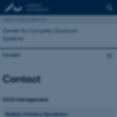
Institut for Fysik og Astronomi
Center for Complex Quantum
Systems
Contact
Contact
CCQ Management
Brigitte Christina
Henderson