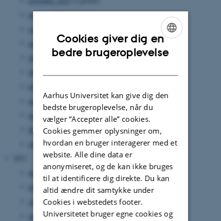
november 2022
(2 poster)
oktober 2022
(5 poster)
september 2022
(2 poster)
Cookies giver dig en
august 2022
(3 poster)
ENGLISH
bedre brugeroplevelse
juli 2022
(1 post)
DANISH
juni 2022
(1 post)
maj 2022
(2 poster)
Aarhus Universitet kan give dig den
april 2022
(1 post)
bedste brugeroplevelse, når du
marts 2022
(1 post)
vælger ”Accepter alle” cookies.
februar 2022
(4 poster)
Cookies gemmer oplysninger om,
hvordan en bruger interagerer med et
januar 2022
(2 poster)
website. Alle dine data er
2021
anonymiseret, og de kan ikke bruges
december 2021
(6 poster)
til at identificere dig direkte. Du kan
november 2021
(3 poster)
altid ændre dit samtykke under
september 2021
(1 post)
Cookies i webstedets footer.
Universitetet bruger egne cookies og
august 2021
(2 poster)