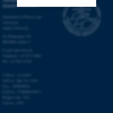
CENTER FOR COMPLEX
QUANTUM SYSTEMS
Nødvendige
Statistiske
Marketing
Department of Physics and
Astronomy
Funktionelle
Uklassificerede
Aarhus University
Ny Munkegade 120
DK-8000 Aarhus C
Nødvendige cookies hjælper
E-mail: phys@au.dk
med at gøre hjemmesiden
Telephone: +45 8715 0000
brugbar ved at aktivere nogle
Fax: +45 8612 0740
grundlæggende funktioner
som navigation mm.
CVR-nr.: 31119103
Hjemmesiden kan ikke
VAT no.: DK 3111 9103
fungerer uden disse cookies.
P-no.: 1009828059
EAN-no.: 5798000419872
Budget code: 7251
Unit no.: 5200
Navn
Udbyder / Domæne
be_typo_user
TYPO3 Association