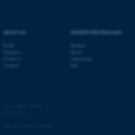
.au.dk
fe_typo_user
Typo3 Association
ABOUT US
DEGREE PROGRAMMES
.au.dk
Profile
Bachelor
Employees
Master
Contact us
Engineering
Vacancies
PhD
©
—
Cookies at au.dk
Privacy policy
ASP.NET_SessionId
Microsoft Corporation
.au.dk
Web Accessibility Statement