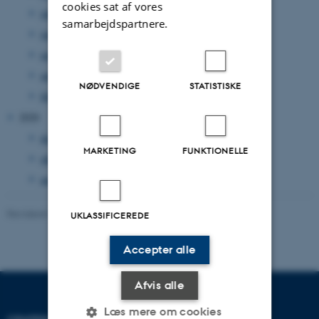
cookies sat af vores
juli 2021
(2 poster)
samarbejdspartnere.
juni 2021
(2 poster)
maj 2021
(1 post)
april 2021
(1 post)
NØDVENDIGE
STATISTISKE
februar 2021
(2 poster)
2020
december 2020
(1 post)
MARKETING
FUNKTIONELLE
oktober 2020
(1 post)
august 2020
(2 poster)
Revideret 13.11.2025
-
Mai Korsbæk
UKLASSIFICEREDE
Accepter alle
Afvis alle
Læs mere om cookies