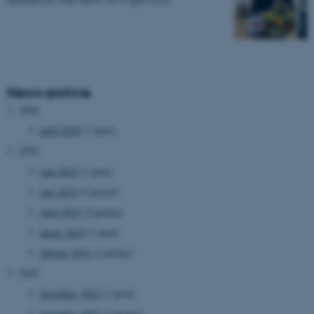
News archive
2024
april 2024
(1 post)
2023
juni 2023
(1 post)
maj 2023
(2 poster)
april 2023
(2 poster)
marts 2023
(1 post)
februar 2023
(2 poster)
2022
december 2022
(1 post)