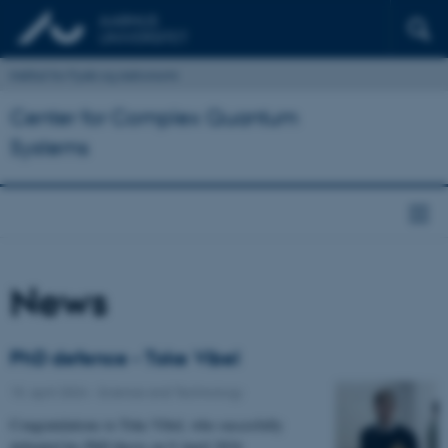
Institut for Fysik og Astronomi
Center for Complex Quantum
Systems
News
PhD defence - Toke Vibel
15. april 2024
-
Science and Technology
Congratulations to Toke Vibel, who succesfully
defended his PhD thesis on 9 April 2024