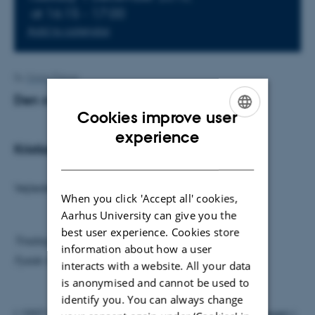
at 16:15 - 17:00
Add to calendar
By
Grete Flarup
Den svævende frø
Cookies improve user
ENGLISH
experience
Kristian Knakkergaard Nielsen
DANISH
Vejleder: Nikolaj Thomas Zinner
When you click 'Accept all' cookies,
Aarhus University can give you the
best user experience. Cookies store
Tirsdag den 1. december kl. 16.15
information about how a user
Fysisk Auditorium
interacts with a website. All your data
is anonymised and cannot be used to
identify you. You can always change
I 1997 lykkedes det forskere ved University of Nijmegen i