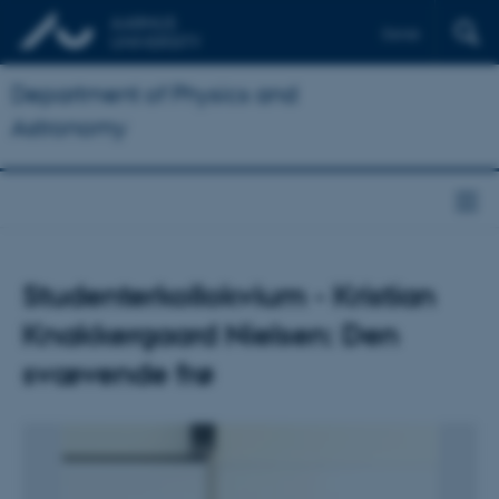
Dansk
Department of Physics and
Astronomy
Studenterkollokvium - Kristian
Knakkergaard Nielsen: Den
svævende frø