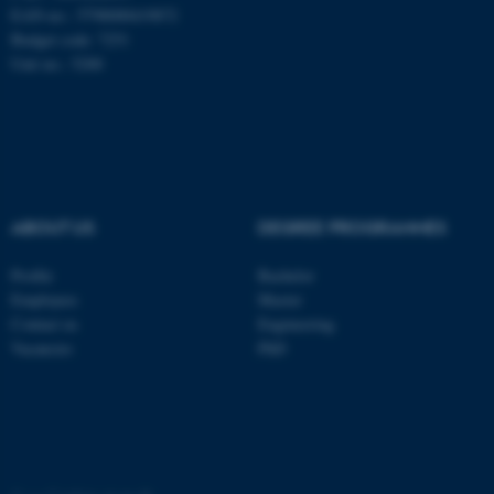
.au.dk
EAN-no.: 5798000419872
Budget code: 7251
Unit no.: 5200
fe_typo_user
Typo3 Association
ABOUT US
DEGREE PROGRAMMES
.au.dk
Profile
Bachelor
Employees
Master
Contact us
Engineering
Vacancies
PhD