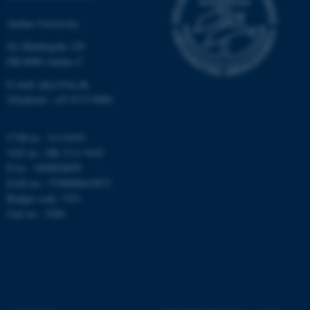
Targeting
Functionality
Aarhus University
Unclassified
Ny Munkegade 120
DK-8000 Aarhus C
E-mail: phys@au.dk
These cookies make it
Telephone: +45 8715 0000
possible to use basic website
functionality, e.g. navigation
CVR-nr.: 31119103
etc. The website does not
VAT no.: DK 3111 9103
work without these cookies.
P-no.: 1009828059
EAN-no.: 5798000419872
Budget code: 7251
Unit no.: 5200
Name
Provider / Domain
be_typo_user
TYPO3 Association
.au.dk