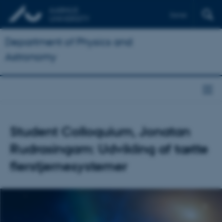
Dansk
Department of Physics and
Astronomy
Student Colloquium, Jonatan
Rudrasingam: Udvikling af tætte
flerstjernesystemer