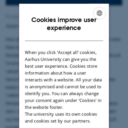
By
Ann-Berit Porse Stærkær
Cookies improve user
ENGLISH
Supervisor: Frank Grundahl
experience
DANISH
Ikke alle stjerner er født alene. Nogle stjerner har en eller
flere ledsager, hvormed de tilsammen danner et
When you click 'Accept all' cookies,
flerstjernesystemer. Nogle af disse stjerner er så tætte på
Aarhus University can give you the
hinanden, at deres udvikling bliver påvirket. Disse
best user experience. Cookies store
vekselvirkninger giver anledning til observerbare
information about how a user
fænomener, og derfra kan grundstoffernes oprindelse
interacts with a website. All your data
is anonymised and cannot be used to
beskrives.
identify you. You can always change
I dette kollokvium vil jeg komme ind på, hvad et
your consent again under ‘Cookies' in
flerstjernesystem egentlig er, og hvordan vi klassificerer
the website footer.
dem. Jeg vil dernæst komme ind på hvordan dobbelt-
The university uses its own cookies
og trestjernesystemer udvikler sig, samt komme ind på
and cookies set by our partners.
konsekvenserne interaktionerne mellem kan give