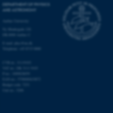
Strictly necessary
Statistic
DEPARTMENT OF PHYSICS
Targeting
Functionality
AND ASTRONOMY
Unclassified
Aarhus University
Ny Munkegade 120
DK-8000 Aarhus C
These cookies make it
E-mail: phys@au.dk
possible to use basic website
Telephone: +45 8715 0000
functionality, e.g. navigation
etc. The website does not
CVR-nr.: 31119103
work without these cookies.
VAT no.: DK 3111 9103
P-no.: 1009828059
EAN-no.: 5798000419872
Budget code: 7251
Name
Provider / Domain
Unit no.: 5200
be_typo_user
TYPO3 Association
.au.dk