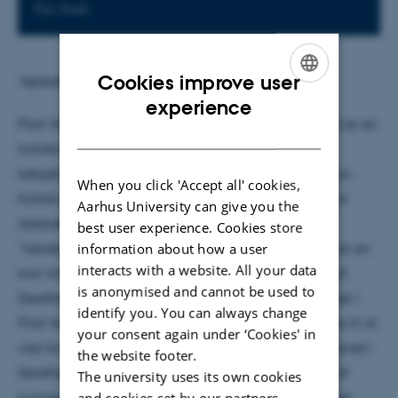
Fys. Aud.
Cookies improve user
Vejleder: Klaus Mølmer
ENGLISH
experience
Pilot Wave/Bohm-mekanik (herfra blot Pilot Wave) er en
DANISH
fortolkning af kvantemekanik, hvor der udover
bølgefunktionen også er en partikel med en position.
When you click 'Accept all' cookies,
Kollokviet vil begynde med en kort gennemgang af
Aarhus University can give you the
dobbeltspalteforsøget. Derefter vil
best user experience. Cookies store
information about how a user
”lærebogsformalismen” blive introduceret; det bliver en
interacts with a website. All your data
kort introduktion, da det antages at være kendt stof.
is anonymised and cannot be used to
Derefter introduceres de grundlæggende antagelser i
identify you. You can always change
Pilot Wave, og dobbeltspalte-eksperimentet bruges til at
your consent again under ‘Cookies' in
vise forskellen på Pilot Wave og ”lærebogsformalismen”.
the website footer.
Derefter følger en uddybning af Pilot Wave i form af
The university uses its own cookies
and cookies set by our partners.
kvantepotentialet, og et par eksempler der illustrerer