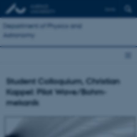
Dansk
Department of Physics and
Astronomy
Student Colloquium, Christian
Kappel: Pilot Wave/Bohm-
mekanik