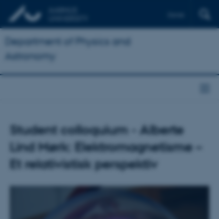
Dansk
Department of Physics and
Astronomy
Student colloquium - Alberte
Lind Mørk: Elektromagnetisme –
Et relativistisk perspektiv