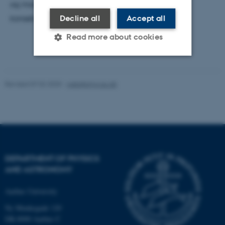
og magnetisme ikke blot er koblede, men to
Decline all
Accept all
konsekvenser af samme effekt.
Read more about cookies
Strictly necessary
Statistic
Revised 07.02.2025
-
web@phys.au.dk
Targeting
Functionality
Unclassified
These cookies make it
DEPARTMENT OF PHYSICS
possible to use basic website
AND ASTRONOMY
functionality, e.g. navigation
etc. The website does not
Aarhus University
work without these cookies.
Ny Munkegade 120
DK-8000 Aarhus C