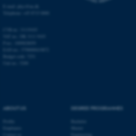
E-mail: phys@au.dk
Name
Provider / Domain
Telephone: +45 8715 0000
be_typo_user
TYPO3 Association
.au.dk
CVR-nr.: 31119103
VAT no.: DK 3111 9103
P-no.: 1009828059
EAN-no.: 5798000419872
Budget code: 7251
Unit no.: 5200
fe_typo_user
Typo3 Association
.au.dk
ABOUT US
DEGREE PROGRAMMES
Profile
Bachelor
Employees
Master
Contact us
Engineering