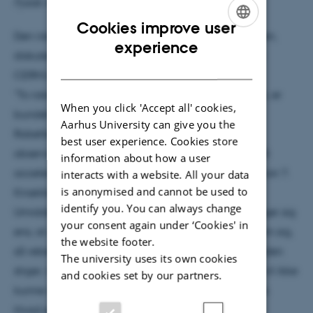
Fysisk Auditorium
Cookies improve user
Den irske fysiker John S. Bell, ham med usikkerheden,
ENGLISH
experience
diskuterede følgende problem med sine kolleger i
DANISH
CERN’s kantine:
"To raketter, A og B, med en afstand l imellem dem, er
When you click 'Accept all' cookies,
bundet sammen af et masseløst og skrøbeligt reb.
Aarhus University can give you the
Raketterne starter samtidigt fra hvile, målt fra en
best user experience. Cookies store
observatør C placeret midt mellem dem, og A og B
information about how a user
accelererer hver med den samme egen-acceleration ?.
interacts with a website. All your data
is anonymised and cannot be used to
Knækker rebet, eller gør det ikke?".
identify you. You can always change
Umiddelbart ville vi forvente, da raketterne bevæger sig
your consent again under ‘Cookies' in
ens, at de altid vil have den samme afstand mellem sig,
the website footer.
så rebet ikke knækker. Men i takt med at hastigheden
The university uses its own cookies
stiger, vil rebet undergå Lorentzforkortning, så det vil ikke
and cookies set by our partners.
kunne nå mellem raketterne og må derfor knække.
Hvad er det rigtige svar?