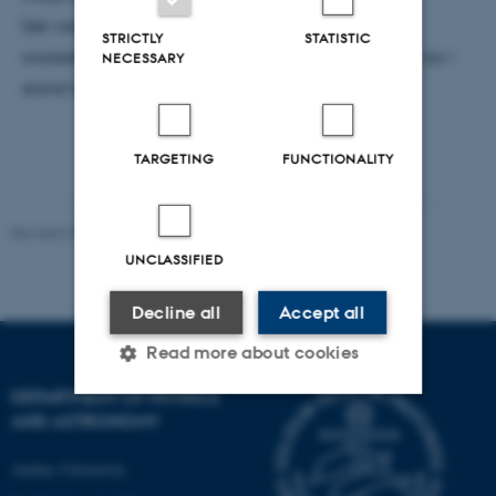
Det viste sig, at flertallet af de adspurgte fysikere
STRICTLY
STATISTIC
svarede forkert i første omgang, selvom de senere var i
NECESSARY
stand til at regne det rigtige svar ud.
TARGETING
FUNCTIONALITY
Revised 07.02.2025
-
web@phys.au.dk
UNCLASSIFIED
Decline all
Accept all
Read more about cookies
DEPARTMENT OF PHYSICS
AND ASTRONOMY
Strictly necessary
Statistic
Aarhus University
Targeting
Functionality