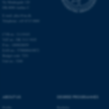
Ny Munkegade 120
Unclassified
DK-8000 Aarhus C
E-mail: phys@au.dk
Telephone: +45 8715 0000
These cookies make it
possible to use basic website
CVR-nr.: 31119103
functionality, e.g. navigation
VAT no.: DK 3111 9103
etc. The website does not
P-no.: 1009828059
work without these cookies.
EAN-no.: 5798000419872
Budget code: 7251
Unit no.: 5200
Name
Provider / Domain
be_typo_user
TYPO3 Association
.au.dk
ABOUT US
DEGREE PROGRAMMES
Profile
Bachelor