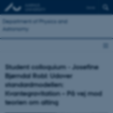
Dansk
Department of Physics and
Astronomy
Student colloquium - Josefine
Bjørndal Robl: Udover
standardmodellen:
Kvantegravitation – På vej mod
teorien om alting