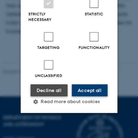
loop quantum gravity. Jeg vil kigge på deres forskelle,
ligheder og problemer samt hvordan de beskriver sorte
STRICTLY
STATISTIC
NECESSARY
huller og til sidst komme med bud på, hvad fremtiden for
kvantegravitation kunne byde på.
TARGETING
FUNCTIONALITY
Revised 07.02.2025
-
web@phys.au.dk
UNCLASSIFIED
Decline all
Accept all
Read more about cookies
DEPARTMENT OF PHYSICS
AND ASTRONOMY
Strictly necessary
Statistic
Targeting
Functionality
Aarhus University