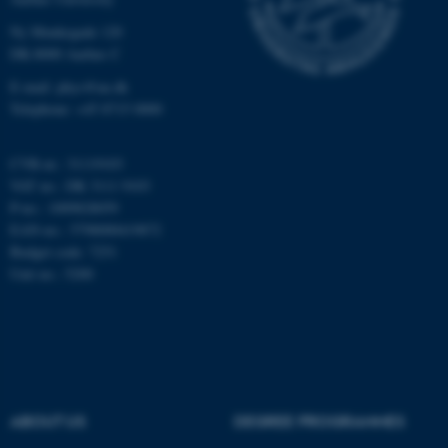
Unclassified
Ny Munkegade 120
DK-8000 Aarhus C
E-mail: phys@au.dk
Telephone: +45 8715 0000
These cookies make it
possible to use basic website
functionality, e.g. navigation
CVR-nr.: 31119103
VAT no.: DK 3111 9103
etc. The website does not
P-no.: 1009828059
work without these cookies.
EAN-no.: 5798000419872
Budget code: 7251
Unit no.: 5200
Name
Provider / Domain
be_typo_user
TYPO3 Association
.au.dk
ABOUT US
DEGREE PROGRAMMES