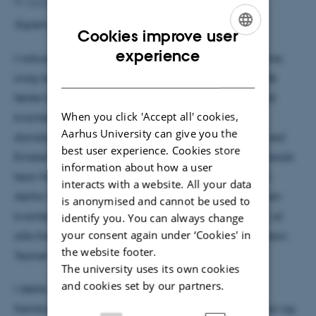
By
Sunniva Busk Vang
Supervisor:
Nikolaj Thomas Zinner
Cookies improve user
ENGLISH
experience
I naturen findes fire naturkræfter: Elektromagnetisme,
DANISH
svag kernekraft, stærk kernekraft og tyngdekraft. De
første tre kræfter kan beskrives kvantemekanisk ved
When you click 'Accept all' cookies,
kvantefeltteori og dette kaldes normalt ved
Aarhus University can give you the
standardmodellen, mens tyngdekraften beskrives ved
best user experience. Cookies store
Einsteins generelle relativitetsteori, hvilken er en klassisk
information about how a user
teori frem for en kvantemekanisk teori. Forskere har
interacts with a website. All your data
derfor lige siden teoriens udspring forsøgt at finde en
is anonymised and cannot be used to
kvantemekanisk beskrivelse af gravitation således, at
identify you. You can always change
your consent again under ‘Cookies' in
alle fire naturkræfter kan beskrives ved én enkelt teori:
the website footer.
Teorien om alting.
The university uses its own cookies
and cookies set by our partners.
I dette kollokvium vil jeg belyse to af de mest
fremtrædende kvantegravitationsteorier: Strengteori og