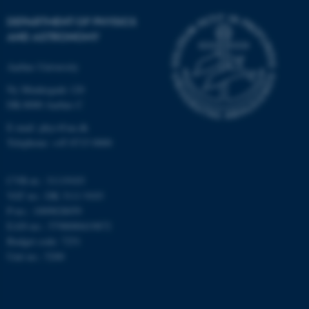
Strictly necessary
Statistic
DEPARTMENT OF PHYSICS
Targeting
Functionality
AND ASTRONOMY
Unclassified
Aarhus University
Ny Munkegade 120
DK-8000 Aarhus C
These cookies make it
E-mail: phys@au.dk
possible to use basic website
Telephone: +45 8715 0000
functionality, e.g. navigation
etc. The website does not
work without these cookies.
CVR-nr.: 31119103
VAT no.: DK 3111 9103
P-no.: 1009828059
EAN-no.: 5798000419872
Name
Provider / Domain
Budget code: 7251
Unit no.: 5200
be_typo_user
TYPO3 Association
.au.dk