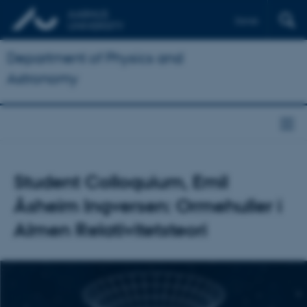
Dansk
Department of Physics and
Astronomy
Student Colloquium, Emil
Åsheim Ingversen: Ormehuller i
Almen Relativitetsteori