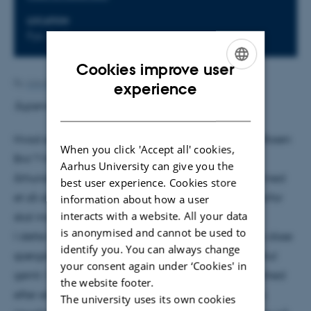
LOCATION
Fys. Aud.
Cookies improve user
ENGLISH
By
Ann-Berit Porse Stærkær
experience
Supervisor: Dmitri Fedorov
DANISH
Hvad er et ormehul? Hvad er en såkaldt ”Einstein-Rosen
When you click 'Accept all' cookies,
Bro”? Hvorfor begyndte nogle af det tyvende
Aarhus University can give you the
århundredes mest anerkendte fysikere at arbejde med
best user experience. Cookies store
et så absurd koncept? Hvad er eksotisk stof, og hvorfor
information about how a user
interacts with a website. All your data
skal man bruge det til at bygge et ormehul?
is anonymised and cannot be used to
I dette kollokvium vil jeg forsøge at svare på netop disse
identify you. You can always change
spørgsmål ved først at se på det oprindelige ormehul
your consent again under ‘Cookies' in
gemt i Schwarzchildløsningen som fik opmærksomhed
the website footer.
efter en artikel fra Nathan Rosen og Albert Einstein.
The university uses its own cookies