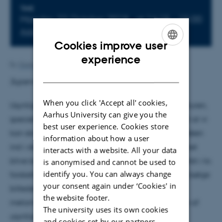
Info about event
TIME
Monday 22 October 2018,
at 14:15 - 15:00
Add to calendar
Cookies improve user
ENGLISH
experience
By
Grete Flarup
DANISH
Supervisor: Klaus Mølmer
When you click 'Accept all' cookies,
Usynlighed har længe været en fast del af popkulturen,
Aarhus University can give you the
specielt i science fiction, men hvad er udsigterne til at vi
best user experience. Cookies store
kan skrotte fiktions delen, og bringe usynlighed's Idéen
information about how a user
ind i den moderne videnskab? Specielt vil problemet
interacts with a website. All your data
blive belyst, ud fra modeller der tager udgangspunkt i to
is anonymised and cannot be used to
identify you. You can always change
forskellige beskrivelser af lys, henholdsvis stråle og bølge
your consent again under ‘Cookies' in
billedet, samt en kort beskrivelse af begrebet
the website footer.
metamatrialer og det's betydning for realiseringen af
The university uses its own cookies
usynlighed. I forlængelse af dette vil der blive
and cookies set by our partners.