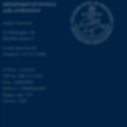
DEPARTMENT OF PHYSICS
Targeting
Functionality
AND ASTRONOMY
Unclassified
Aarhus University
Ny Munkegade 120
DK-8000 Aarhus C
These cookies make it
E-mail: phys@au.dk
possible to use basic website
Telephone: +45 8715 0000
functionality, e.g. navigation
etc. The website does not
CVR-nr.: 31119103
work without these cookies.
VAT no.: DK 3111 9103
P-no.: 1009828059
EAN-no.: 5798000419872
Budget code: 7251
Name
Provider / Domain
Unit no.: 5200
be_typo_user
TYPO3 Association
.au.dk