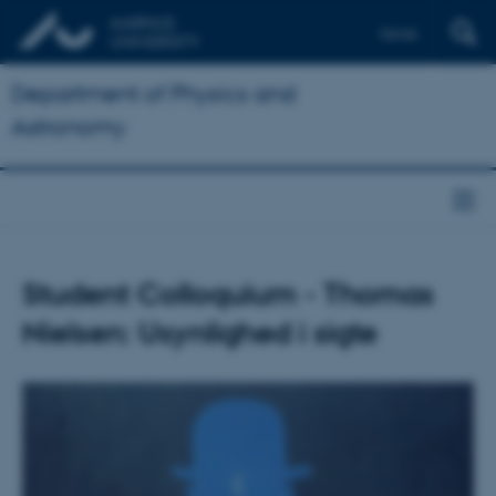
Dansk
Department of Physics and
Astronomy
Student Colloquium - Thomas
Nielsen: Usynlighed i sigte