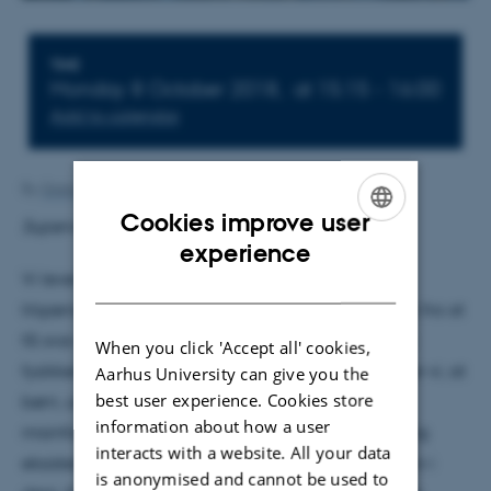
Info about event
TIME
Monday 8 October 2018,
at 15:15 - 16:00
Add to calendar
By
Grete Flarup
Cookies improve user
Supervisor: Ole Eggers Bjælde
ENGLISH
experience
Vi lever i dag i en verden, hvor viden er lettere
DANISH
tilgængelig end nogensinde før. Man er kun få klik fra at
få svar på alle sine spørgsmål, også inde for både
When you click 'Accept all' cookies,
fysikkens og astronomiens verden. Alligevel oplever vi, at
Aarhus University can give you the
best user experience. Cookies store
børn, unge, og befolkningen helt generelt er
information about how a user
misinformeret, og at myter i fysikken ikke blot stadig
interacts with a website. All your data
eksisterer, men at der ligefrem bliver pustet mere liv i
is anonymised and cannot be used to