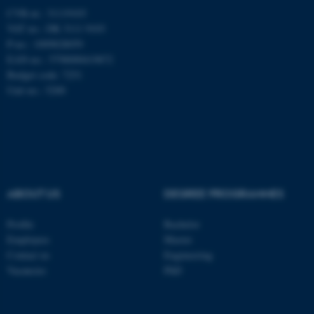
CVR-nr.: 31119103
be_typo_user
TYPO3 Association
VAT no.: DK 3111 9103
.au.dk
P-no.: 1009828059
EAN-no.: 5798000419872
Budget code: 7251
Unit no.: 5200
fe_typo_user
Typo3 Association
.au.dk
ABOUT US
DEGREE PROGRAMMES
Profile
Bachelor
Employees
Master
Contact us
Engineering
Vacancies
PhD