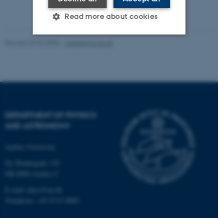
Read more about cookies
Revised 07.02.2025
-
web@phys.au.dk
Strictly necessary
Statistic
Targeting
Functionality
Unclassified
DEPARTMENT OF PHYSICS
AND ASTRONOMY
These cookies make it
possible to use basic website
Aarhus University
functionality, e.g. navigation
Ny Munkegade 120
etc. The website does not
DK-8000 Aarhus C
work without these cookies.
E-mail: phys@au.dk
Telephone: +45 8715 0000
Name
Provider / Domain