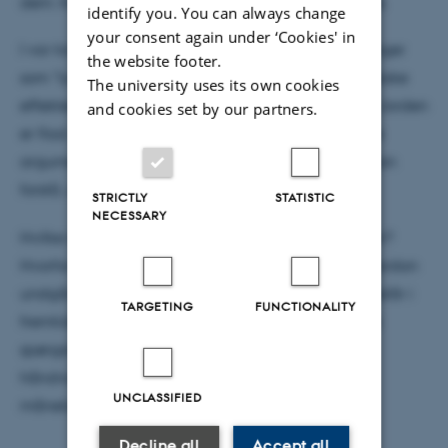
dem. Konspirationsteorier lever i bedste velgående.
identify you. You can always change
your consent again under ‘Cookies' in
I vor tid misbruger man enheden lysår med sætninger
the website footer.
som "lysår ude i fremtiden", misforstår generelle fysiske
The university uses its own cookies
effekter som corioliskraften, og nogle tror sågar at Jorden
and cookies set by our partners.
er flad. Alle disse effekter kan forklares med fysiske
argumenter som det helt almindelige menneske kan
forstå, uanset hvordan misforståelsen er opstået.
STRICTLY
STATISTIC
NECESSARY
Hvilke myter i fysikken lever stadig i dag og hvorfor?
Hvorfor er det vigtigt at mane dem i jorden, og hvordan
undgår vi at flere myter og konspirationsteorier opstår i
TARGETING
FUNCTIONALITY
fremtiden? I dette kollovium vil vi undersøge disse
spørgsmål med to eksempler: corioliskraften i
håndvasken, og konsporationsteorien om
UNCLASSIFIED
månelandingen.
Decline all
Accept all