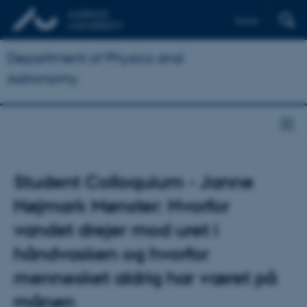
Dansk
Department of Physics and
Astronomy
Student Colloquium - Janne
Højmark Mønster: Hvorfor
vandet drejer mod uret i
håndvasken og hvorfor
mennesket aldrig har været på
månen