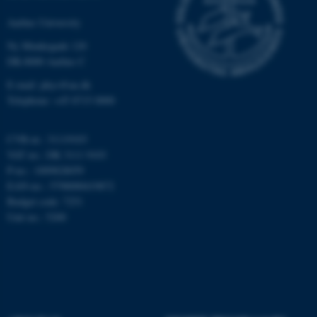
Targeting
Functionality
Aarhus University
Unclassified
Ny Munkegade 120
DK-8000 Aarhus C
E-mail: phys@au.dk
These cookies make it
Telephone: +45 8715 0000
possible to use basic website
functionality, e.g. navigation
CVR-nr.: 31119103
etc. The website does not
VAT no.: DK 3111 9103
work without these cookies.
P-no.: 1009828059
EAN-no.: 5798000419872
Budget code: 7251
Unit no.: 5200
Name
Provider / Domain
be_typo_user
TYPO3 Association
.au.dk