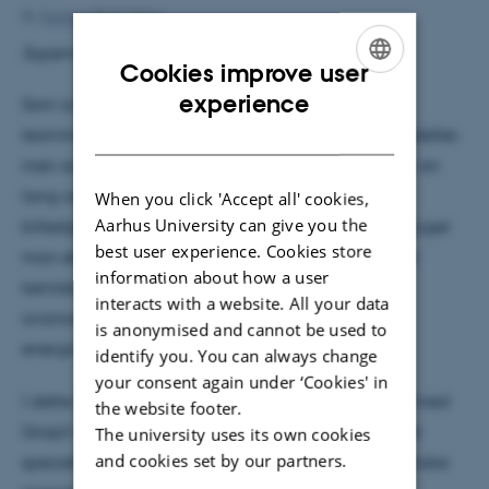
By
Sunniva Busk Vang
Supervisor
: Bjørk Hammer
Cookies improve user
ENGLISH
experience
Som computerkraft er blevet større, har machine
DANISH
learning vundet frem, ikke bare som teoretiske modeller,
men som praktiske og ekstremt effektive metoder i en
lang række anvendelser, såsom klassifikation,
When you click 'Accept all' cookies,
Aarhus University can give you the
billedgenkendelse og spil-AI. Specifikt i fysikken bruger
best user experience. Cookies store
man eksempelvis machine learning til at forudsige
information about how a user
kemiske egenskaber i molekyler, til at simulere
interacts with a website. All your data
avancerede potentialer eller lede efter
is anonymised and cannot be used to
energiminimerede geometrier i molekyleklynger.
identify you. You can always change
your consent again under ‘Cookies' in
I dette kollokvium vil jeg beskæftige mig specifikt med
the website footer.
Graph Neural Networks, og motivere hvordan de er
The university uses its own cookies
and cookies set by our partners.
specielt godt egnede til opgaven at forudsige kemiske