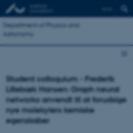
Dansk
Department of Physics and
Astronomy
Student colloquium - Frederik
Lillebæk Hansen: Graph neural
networks anvendt til at forudsige
nye molekylers kemiske
egenskaber