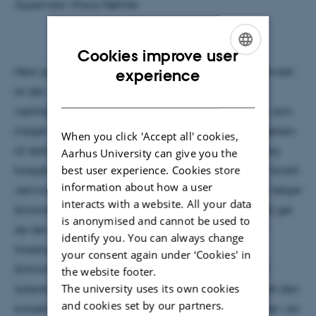
Supervisor: Klaus Mølmer
Cookies improve user
ENGLISH
Med opdagelsen af kvantemekanik i den første halvdel
experience
af det 19. århundrede fandt man et uhyre præcist
DANISH
værktøj som kunne gøre rede for de underligheder som
meget små partikler opfører sig med. Tabt i opdagelsen
When you click 'Accept all' cookies,
af dette værktøj var forståelsen af hvad der egentlig
Aarhus University can give you the
best user experience. Cookies store
foregår bag det hele. Helt specifikt hvad skal man forstå
information about how a user
ved kollapset af bølgefunktionen? Kvantesystemer følger
interacts with a website. All your data
Schrödingerligningen indtil vi kigger på dem, og så gør
is anonymised and cannot be used to
de det tilsyneladende ikke længere. Hugh Everett
identify you. You can always change
foreslog at ethvert kvantesystem bare følger
your consent again under ‘Cookies' in
Schrödingerligningen. Universet er per definition et
the website footer.
The university uses its own cookies
isoleret system, og følger vi Everett’s postulat har det den
and cookies set by our partners.
konsekvens at makroskopiske objekter også kommer i en