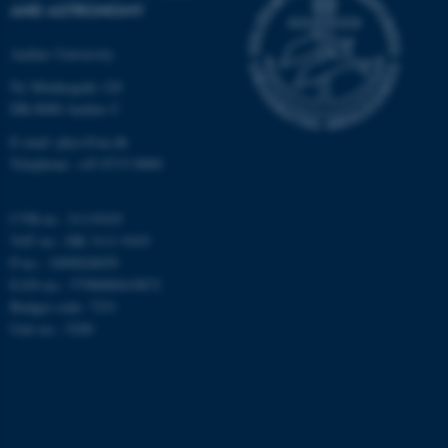
AND ASTRONOMY
Targeting
Functionality
Aarhus University
Unclassified
Ny Munkegade 120
DK-8000 Aarhus C
E-mail: phys@au.dk
These cookies make it
Telephone: +45 8715 0000
possible to use basic website
functionality, e.g. navigation
etc. The website does not
CVR-nr.: 31119103
work without these cookies.
VAT no.: DK 3111 9103
P-no.: 1009828059
EAN-no.: 5798000419872
Budget code: 7251
Name
Provider / Domain
Unit no.: 5200
be_typo_user
TYPO3 Association
.au.dk