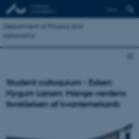
Dansk
Department of Physics and
Astronomy
Student colloquium - Esben
Hygum Larsen: Mange-verdens
forståelsen af kvantemekanik