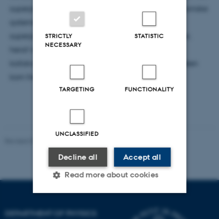
superposition når det vekselvirker med kvantemekaniske
systemer. De enkelte komponenter af disse
superpositioner kan forstås som forskellige verdener,
STRICTLY
STATISTIC
NECESSARY
heraf navnet mange-verdensfortolkningen. I mit
kollokvium vil jeg fortælle historien om hvordan idéen
kom frem og uddybe konsekvenserne deraf.
TARGETING
FUNCTIONALITY
UNCLASSIFIED
Revised 07.02.2025
-
web@phys.au.dk
Decline all
Accept all
Read more about cookies
Strictly necessary
Statistic
DEPARTMENT OF PHYSICS