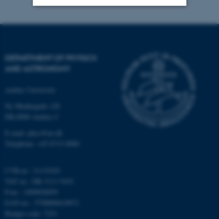
Strictly necessary
Statistic
Targeting
Functionality
DEPARTMENT OF PHYSICS
Unclassified
AND ASTRONOMY
Aarhus University
These cookies make it
Ny Munkegade 120
possible to use basic website
DK-8000 Aarhus C
functionality, e.g. navigation
E-mail: phys@au.dk
etc. The website does not
Telephone: +45 8715 0000
work without these cookies.
CVR-nr.: 31119103
VAT no.: DK 3111 9103
Name
Provider / Domain
P-no.: 1009828059
EAN-no.: 5798000419872
be_typo_user
TYPO3 Association
.au.dk
Budget code: 7251