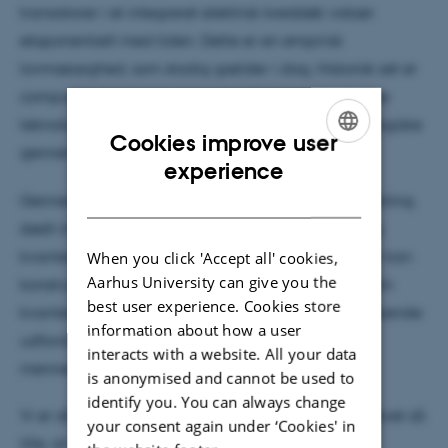
transistorer i et integreret elektrisk kredsløb vokser
eksponentielt med tiden. Dette er en empirisk
lovmæssighed, som stadig gælder i dag. Historisk set er
computerteknologien blevet konfronteret med store
teknologiske udfordringer og dertilhørende teknologiske
Cookies improve user
gennembrud.
ENGLISH
experience
DANISH
Gennem de sidste 20 år har den teknologiske udvikling
stødt imod grænseområdet mellem en klassisk- og
kvantemekanisk opfattelse af, hvordan transistorer kan
When you click 'Accept all' cookies,
Aarhus University can give you the
konstrueres. I den sammenhæng har problemer som
best user experience. Cookies store
kvantemekanisk tunnelering været en gennemgribende
information about how a user
udfordring, som har skubbet til grænserne for
interacts with a website. All your data
menneskets skaberevne.
is anonymised and cannot be used to
identify you. You can always change
Vi er således nået et punkt, hvor en transistor er blevet så
your consent again under ‘Cookies' in
lille, at det snart er praktisk umuligt at gøre