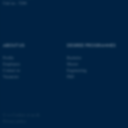
Unit no.: 5200
ABOUT US
DEGREE PROGRAMMES
fe_typo_user
Typo3 Association
.au.dk
Profile
Bachelor
Employees
Master
Contact us
Engineering
Vacancies
PhD
©
—
Cookies at au.dk
Privacy policy