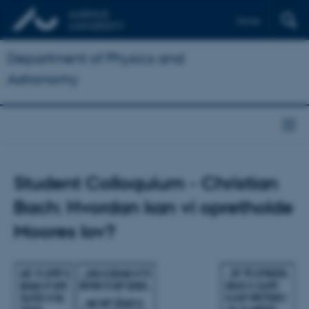
Dansk
Department of Physics and
Astronomy
Student Colloquium - Christian
Bach: Hvordan kan vi opretholde
Moores lov?