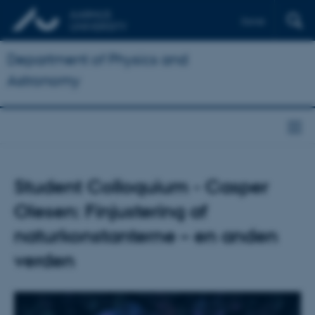
Dansk
Department of Physics and
Astronomy
Student Colloquium - Casper
Olesen: Finjustering af
naturkonstanterne – en anden
verden