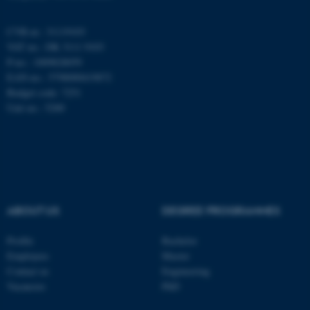
Name
Provider / Domain
be_typo_user
TYPO3 Association
CVR-nr.: 31119103
.au.dk
VAT no.: DK 3111 9103
P-no.: 1009828059
EAN-no.: 5798000419872
Budget code: 7251
Unit no.: 5200
fe_typo_user
Typo3 Association
.au.dk
ABOUT US
DEGREE PROGRAMMES
Profile
Bachelor
Employees
Master
Contact us
Engineering
Vacancies
PhD