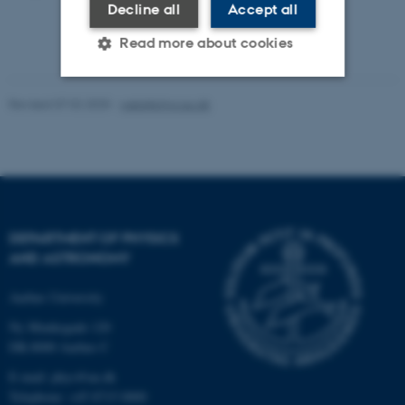
Decline all
Accept all
Read more about cookies
Revised 07.02.2025
-
web@phys.au.dk
Strictly necessary
Statistic
Targeting
Functionality
Unclassified
DEPARTMENT OF PHYSICS
These cookies make it
AND ASTRONOMY
possible to use basic website
functionality, e.g. navigation
Aarhus University
etc. The website does not
Ny Munkegade 120
work without these cookies.
DK-8000 Aarhus C
E-mail: phys@au.dk
Telephone: +45 8715 0000