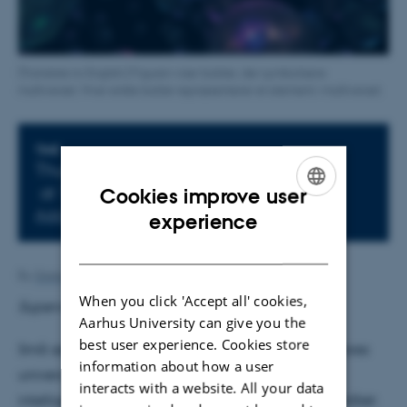
[Translate to English:] Figuren viser bobler, der symbolisere
multiverset. Hver enkle boble repræsenterer et element i multiverset.
Info about event
TIME
Thursday 14 November 2019,
at 14:15 - 15:00
Cookies improve user
ENGLISH
Add to calendar
experience
DANISH
By
Grete Flarup
When you click 'Accept all' cookies,
Supervisor: Steen Hannestad
Aarhus University can give you the
best user experience. Cookies store
Små ændringer på de parametre, som beskriver vores
information about how a user
univers, kan være katastrofale for udviklingen af
interacts with a website. All your data
intelligent liv. Dette ligger naturligvis op til spørgsmålet: