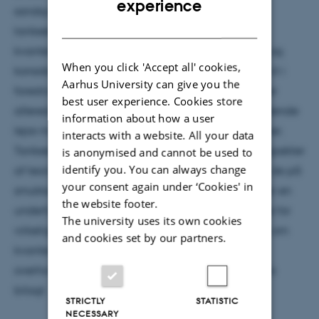
experience
sandsynlighedsfortolkning, og med en række
DANISH
tankeeksperimenter forsøgte han at påvise, at
kvantemekanikken umuligt kan være en komplet og
When you click 'Accept all' cookies,
konsistent teori for den mikroskopiske verden. Jeg vil i
Aarhus University can give you the
foredraget præsentere nogle af de synspunkter, der
best user experience. Cookies store
allerede i 1920’erne delte verdens fysikere i to stridende
information about how a user
lejre med Einstein og Bohr som ledende talspersoner.
interacts with a website. All your data
Tankeeksperimenterne og de mest paradoksale aspekter
is anonymised and cannot be used to
identify you. You can always change
af teorien er siden rykket ind i laboratorierne, hvor de på
your consent again under ‘Cookies' in
smukkeste vis illustrerer, at kvantemekanikken giver en
the website footer.
underfundig beskrivelse af naturen med potentiale for
The university uses its own cookies
virkeligt sære fænomener og anvendelser. Striden om
and cookies set by our partners.
kvantemekanikkens måleproblem – og om der
overhovedet er et problem – er dog stadig langt fra
bilagt.
STRICTLY
STATISTIC
NECESSARY