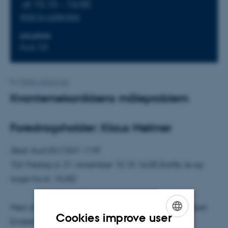
at 15:15 - 16:00
Add to calendar
LOCATION
Aud. D2
By
Mette Alstrup Lie
Kvantemekanikkens måleproblem
Foredragsholder: Klaus Mølmer
Sted: Aud D2 (1531-119)
Tid: Fredag d. 21. november 15.15-16.00 (kaffe, te og
kage fra kl. 15.05)
Med citatet ”Gud spiller ikke terninger” udtrykte Albert
Cookies improve user
Einstein en dyb skepsis over kvantemekanikkens
ENGLISH