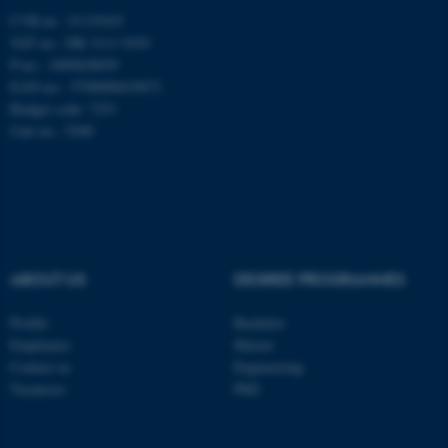
CVR-nr.: 31119103
VAT no.: DK 3111 9103
These cookies make it
P-no.: 1009828059
possible to use basic website
EAN-no.: 5798000419872
functionality, e.g. navigation
Budget code: 7251
etc. The website does not
Unit no.: 5200
work without these cookies.
Name
Provider / Domain
be_typo_user
TYPO3 Association
.au.dk
ABOUT US
DEGREE PROGRAMMES
Profile
Bachelor
Employees
Master
Contact us
Engineering
Vacancies
PhD