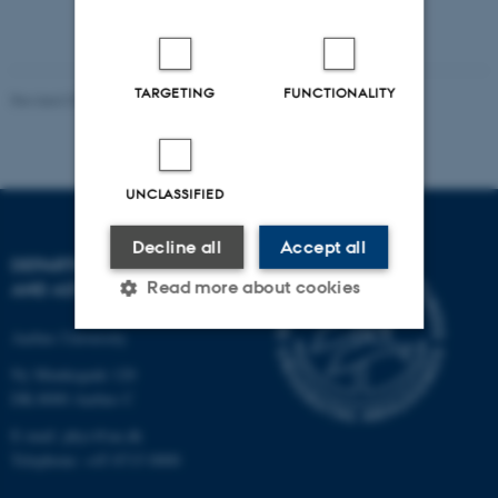
TARGETING
FUNCTIONALITY
Revised 07.02.2025
-
web@phys.au.dk
UNCLASSIFIED
Decline all
Accept all
DEPARTMENT OF PHYSICS
Read more about cookies
AND ASTRONOMY
Aarhus University
Strictly necessary
Statistic
Ny Munkegade 120
DK-8000 Aarhus C
Targeting
Functionality
E-mail: phys@au.dk
Unclassified
Telephone: +45 8715 0000