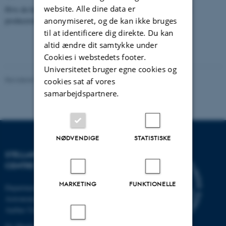
website. Alle dine data er
Hvis du har ideer til en ny video, som du kunne tænke dig, at vi
anonymiseret, og de kan ikke bruges
producerede, så send en
e-mail til os
- det kunne jo være!
til at identificere dig direkte. Du kan
altid ændre dit samtykke under
Cookies i webstedets footer.
Universitetet bruger egne cookies og
Revideret 03.10.2025
-
Ole J. Knudsen
cookies sat af vores
samarbejdspartnere.
NØDVENDIGE
STATISTISKE
STELLAR ASTROPHYSICS
CENTRE
MARKETING
FUNKTIONELLE
Department of Physics and
Astronomy
Aarhus University