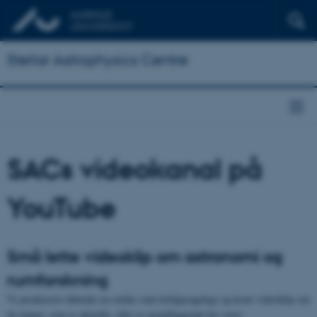
Stellar Astrophysics Centre
SACs videokanal på
YouTube
Små lette videoklip om astronomi og
rumforskning
Vi producerer løbende en række små lettilgængelige og korte videoklip om
de emner, som er aktuelle, eller er grundliggende for vores