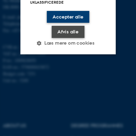
Ny Munkegade 120
UKLASSIFICEREDE
DK-8000 Aarhus C
Accepter alle
E-mail: phys@au.dk
Telephone: +45 8715 0000
Fax: +45 8612 0740
Afvis alle
Læs mere om cookies
CVR-nr.: 31119103
VAT no.: DK 3111 9103
P-no.: 1009828059
Nødvendige
Statistiske
Marketing
EAN-no.: 5798000419872
Budget code: 7251
Funktionelle
Uklassificerede
Unit no.: 5200
Nødvendige cookies hjælper
med at gøre hjemmesiden
brugbar ved at aktivere nogle
grundlæggende funktioner
ABOUT US
DEGREE PROGRAMMES
som navigation mm.