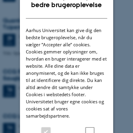
ENGLISH
bedre brugeroplevelse
DANISH
Quantum Science Colloquium - Offek
Tziperman-Lotan
Aarhus Universitet kan give dig den
Torsdag
29.
juni 2023,
kl. 14:00
bedste brugeroplevelse, når du
29
1525-626
JUN.
vælger ”Accepter alle” cookies.
Cookies gemmer oplysninger om,
Title: Spontaneous emission from correlated emitters
hvordan en bruger interagerer med et
website. Alle dine data er
CCQ Round Table Meeting - Christian
anonymiseret, og de kan ikke bruges
Saugbjerg Lange
til at identificere dig direkte. Du kan
altid ændre dit samtykke under
Fredag
16.
juni 2023,
kl. 15:00
16
1520-732
Cookies i webstedets footer.
JUN.
Universitetet bruger egne cookies og
cookies sat af vores
CCQ Lunch Seminar - Fan Yang
samarbejdspartnere.
Onsdag
14.
juni 2023,
kl. 11:30
14
1525-626
JUN.