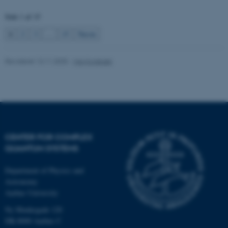
Funktionelle
Uklassificerede
Side 1 af 15
1
2
3
…
15
Næste
Nødvendige cookies hjælper
med at gøre hjemmesiden
Revideret 13.11.2025
-
Mai Korsbæk
brugbar ved at aktivere nogle
grundlæggende funktioner
som navigation mm.
Hjemmesiden kan ikke
fungerer uden disse cookies.
CENTER FOR COMPLEX
QUANTUM SYSTEMS
Navn
Udbyder / Domæne
Department of Physics and
be_typo_user
Astronomy
TYPO3 Association
.au.dk
Aarhus University
Ny Munkegade 120
DK-8000 Aarhus C