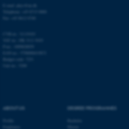
fe_typo_user
Typo3 Association
E-mail: phys@au.dk
.au.dk
Telephone: +45 8715 0000
Fax: +45 8612 0740
CVR-nr.: 31119103
VAT no.: DK 3111 9103
P-no.: 1009828059
EAN-no.: 5798000419872
Budget code: 7251
Unit no.: 5200
ASP.NET_SessionId
Microsoft Corporation
.au.dk
ABOUT US
DEGREE PROGRAMMES
JSESSIONID
Oracle Corporation
.au.dk
Profile
Bachelor
Employees
Master