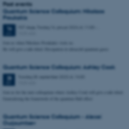
Past events
Quantum Science Colloquium: Nikolaos
Proukakis
937 dage,
Tirsdag
16.
januar 2024,
kl. 11:00
-
.
16
1525-626
JAN.
Join us when Nikolaos Proukakis visits us.
He will give a talk titled: Dissipation in ultracold quantum gases
Quantum Science Colloquium: Ashley Cook
Torsdag
28.
september 2023,
kl. 14:30
28
1525-626
SEP.
Join us for the next colloquium where Ashley Cook will give a talk titled:
Generalising the framework of the quantum Hall effect
Quantum Science Colloquium - Alexei
Ourjoumtsev