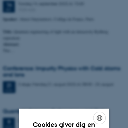
Torsdag
14.
september 2023,
kl. 15:00
14
1525-626
SEP.
Speaker:
Alexei Ourjoumtsev, Collège de France, Paris
Title:
Quantum engineering of light with an intracavity Rydberg
superatom
Abstract:
This…
Conference: Impurity Physics with Cold Atoms
and Ions
3 dage,
Mandag
21.
august 2023,
kl. 08:00
-
23. august
21
AUG.
Quantum Science Colloquium - Adi Pick
Onsdag
9.
august 2023,
kl. 15:00
9
Cookies giver dig en
AUG.