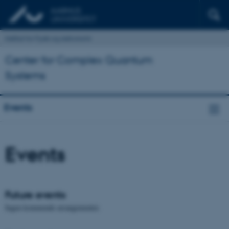
Institut for Fysik og Astronomi
Center for Complex Quantum
Systems
Events
Events
Future events
Ingen kommende arrangementer.