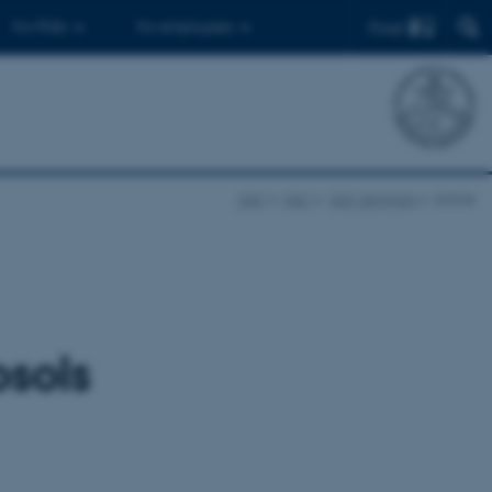
Find
For PhDs
For employees
SAC
SAC
SAC seminars
Article
sols