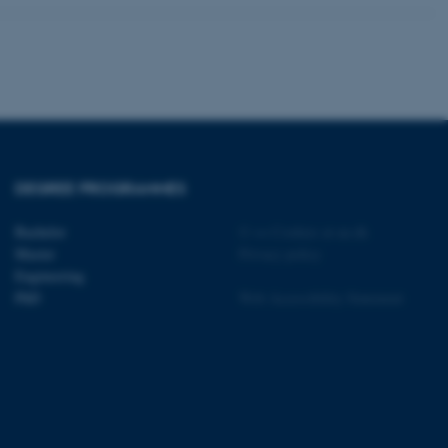
ere nogle
rer uden disse
DEGREE PROGRAMMES
 vores CMS-udbyder,
identificere en backend-
bruger er logget ind i
Bachelor
©
—
Cookies at au.dk
Master
Privacy policy
rbundet med Typo3-
Engineering
emet. Det bruges generelt
ntifikator for at gøre det
PhD
Web Accessibility Statement
præferencer, men i mange
 ikke nødvendigt, da det
lt af platformen, skønt
webstedsadministratorer. I
dstillet til at blive
en browsersession. Det
entifikator i stedet for
ose platform session
emmesider, som er skrevet