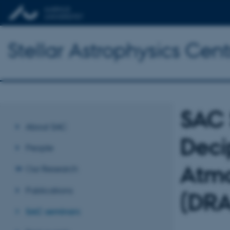
Stellar Astrophysics Cent
SAC 
About SAC
Deci
People
Atmo
Our Research
Publications
(DR
SAC seminars