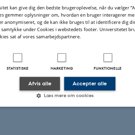
such as bacteria, strongly affect the properties of clouds.
itet kan give dig den bedste brugeroplevelse, når du vælger ”A
es gemmer oplysninger om, hvordan en bruger interagerer med
s, we lack detailed knowledge of their fundamental role i
er anonymiseret, og de kan ikke bruges til at identificere dig d
l studies showed that bioaerosols affect the lifetime of cl
t samtykke under Cookies i webstedets footer. Universitetet br
 formation, that is central for rain formation, between 0 °
kies sat af vores samarbejdspartnere.
articles, the majority fraction of aerosols, promotes ice f
 ° C and -40 ° C. However, to nail down the impact of bi
l we need direct measurements of their metabolic activity 
STATISTISKE
MARKETING
FUNKTIONELLE
e role in ice formation. DRAMA will close these gaps of k
 the metabolic activity of microbes and their capacity to
Afvis alle
Accepter alle
pheric conditions. Ultimately, DRAMA will provide data th
Læs mere om cookies
ly improve weather and climate models of the future.
Statistiske
Marketing
Funktionelle