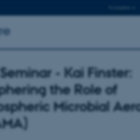
For students
re
Seminar - Kai Finster:
phering the Role of
spheric Microbial Aero
AMA)