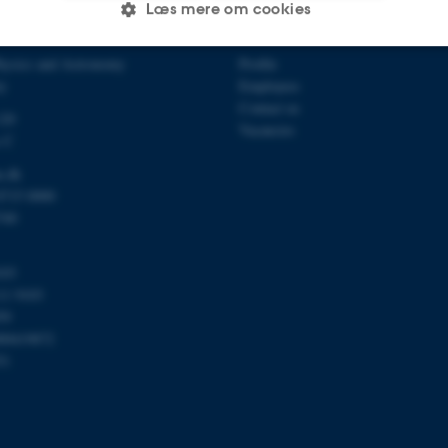
Læs mere om cookies
TROPHYSICS CENTRE
ABOUT US
hysics and Astronomy
Profile
Statistiske
Marketing
Funktionelle
ty
Employees
Contact us
120
Vacancies
s C
es hjælper med at gøre hjemmesiden brugbar ved at aktiv
u.dk
nktioner som navigation mm. Hjemmesiden kan ikke funge
8715 0000
740
103
11 9103
Udbyder / Domæne
Udløb
Beskrivelse
59
30
Denne cookie sættes af
TYPO3 Association
00419872
minutter
TYPO3, og bruges til at 
.au.dk
51
session, når en backend-
TYPO3 eller Frontend.
30
Dette cookienavn er fo
Typo3 Association
minutter
webindholdsstyringssyst
.au.dk
som en brugersessionside
muligt at gemme bruger