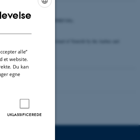
levelse
ENGLISH
undation (Grant agreement no.: DNRF106).
DANISH
footnote:
bservatorio del Teide on the island of Tenerife by the Aarhus and
ccepter alle”
 et website.
irekte. Du kan
uger egne
UKLASSIFICEREDE