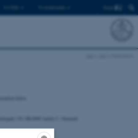
Find
For PhDs
For employees
SAC
SAC
Publications
formation below:
 Munkegade 120, DK-8000 Aarhus C, Denmark.