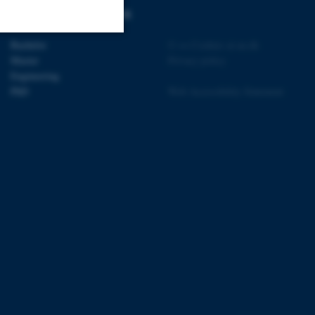
DEGREE PROGRAMMES
Bachelor
©
—
Cookies at au.dk
Uklassificerede
Master
Privacy policy
Engineering
PhD
Web Accessibility Statement
ere nogle
rer uden disse
 vores CMS-udbyder,
identificere en backend-
bruger er logget ind i
rbundet med Typo3-
emet. Det bruges generelt
ntifikator for at gøre det
præferencer, men i mange