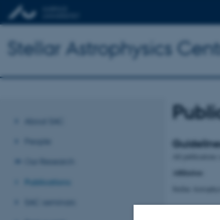
Stellar Astrophysics Cent
Publi
About SAC
People
Guideline
All publications
Our Research
Affiliation
:
Publications
Stellar Astroph
SAC seminars