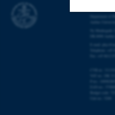
STELLAR AS
Department of P
Nødvendige
Aarhus Universi
Ny Munkegade 
DK-8000 Aarhu
Nødvendige cooki
E-mail: phys@a
grundlæggende fu
Telephone: +45 
cookies.
Fax: +45 8612 0
CVR-nr.: 31119
VAT no.: DK 31
Navn
P-no.: 10098280
be_typo_user
EAN-no.: 57980
Budget code: 72
Unit no.: 5200
fe_typo_user