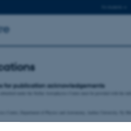
For students
re
cations
s for publication acknowledgements
 submitted under the Stellar Astrophysics Centre must be provided with the in
ysics Centre, Department of Physics and Astronomy, Aarhus University, Ny