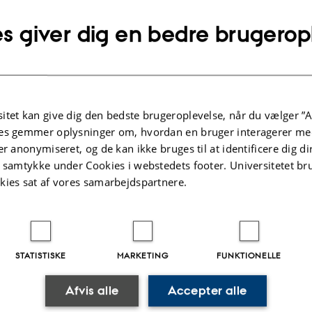
ts and references:
s giver dig en bedre brugerop
Stellar Astrophysics Centre is provided by The Danish National Research Fo
 based on SONG data should be marked with an * in the title and the following 
rvations made with the Hertzsprung SONG telescope operated on the Spanish O
rsities and by the Instituto de Astrophysica de Canarias.
itet kan give dig den bedste brugeroplevelse, når du vælger ”A
es gemmer oplysninger om, hvordan en bruger interagerer med
er anonymiseret, og de kan ikke bruges til at identificere dig d
t samtykke under Cookies i webstedets footer. Universitetet br
o
|
Forfatter
|
Titel
kies sat af vores samarbejdspartnere.
er ikke tilgængelig lige nu.
.2025
-
Brigitte Christina Henderson
STATISTISKE
MARKETING
FUNKTIONELLE
Afvis alle
Accepter alle