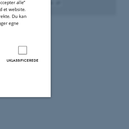
ccepter alle”
Fagfællebedømt
 et website.
Digital
version
irekte. Du kan
vedhæftet
uger egne
UKLASSIFICEREDE
Uklassificerede