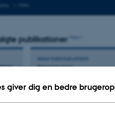
Kopier
jerg
Mere
mailadresse
lgte publikationer
Flere
BIDRAG TIL BOG ELLER ANTOLOGI
tid fra
Biskoppens bord
rdag
Linaa, J. +3.
Fyrstelige måltider
s giver dig en bedre brugerop