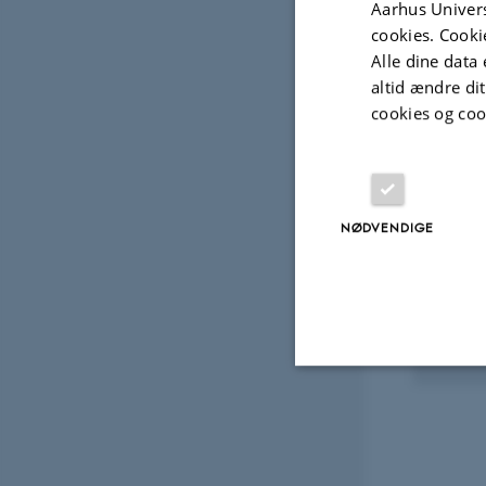
Aarhus Univers
Fagfællebedømt
cookies. Cooki
Alle dine data 
altid ændre di
Projek
cookies og coo
FORS
Viki
NØDVENDIGE
Aarh
1. jan.
Nødvendige