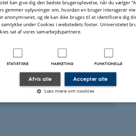
itet kan give dig den bedste brugeroplevelse, når du vælger ”A
Fagfællebedømt
es gemmer oplysninger om, hvordan en bruger interagerer med
er anonymiseret, og de kan ikke bruges til at identificere dig d
t samtykke under Cookies i webstedets footer. Universitetet br
t
Aktiviteter
kies sat af vores samarbejdspartnere.
KNINGSPROJEKT
ngernes Aros: Ny indsigt i vikingetidens
STATISTISKE
MARKETING
FUNKTIONELLE
us ca. 750-1050
 2022
-
15. maj 2024
Afvis alle
Accepter alle
Læs mere om cookies
Statistiske
Marketing
Funktionelle