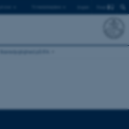
Find
 ph.d.er
Til medarbejdere
English
Bæredygtighed på IFA