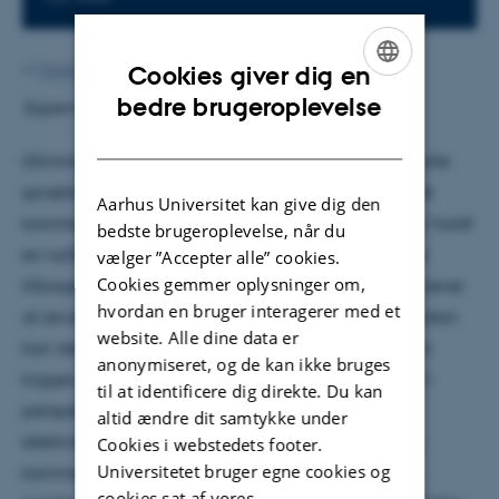
Cookies giver dig en
Af
Grete Flarup
ENGLISH
bedre brugeroplevelse
Supervisor: Liv Hornekær
DANISH
Glimmer spreder sig overalt. Det kan komme ind i alle
sprækker og revner og sidder fast på alt og alle det
Aarhus Universitet kan give dig den
kommer i nærheden af. Flere uger efter man fx har holdt
bedste brugeroplevelse, når du
en nytårsfest kan der sagtens stadig sidde glimmer
vælger ”Accepter alle” cookies.
Cookies gemmer oplysninger om,
tilbage i loftet eller på væggen, og jo mere man prøver
hvordan en bruger interagerer med et
at skrubbe det af, desto bedre sidder det fast. Hvordan
website. Alle dine data er
kan det egentlig være? I dette studenterkollokvium
anonymiseret, og de kan ikke bruges
kigges der på elektrostatiske kræfter, der bliver sat i
til at identificere dig direkte. Du kan
perspektiv til velkendte hverdagsfænomener som
altid ændre dit samtykke under
elektrisk hår, lynnedslag og naturligvis glimmer. Vi
Cookies i webstedets footer.
Universitetet bruger egne cookies og
kommer omkring de tiltrækkende og frastødende
cookies sat af vores