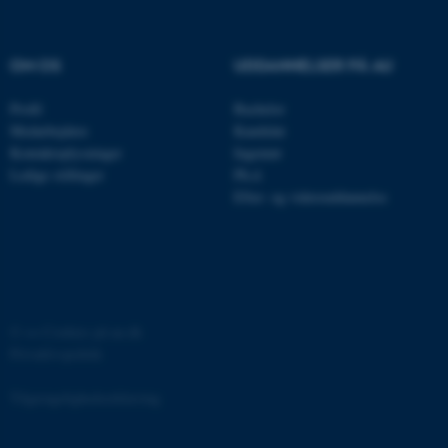
.au.dk
OM OS
UDDANNELSER PÅ AU
fe_typo_user
Typo3 Association
.au.dk
Profil
Bachelor
Medarbejdere
Kandidat
Kontaktoplysninger
Ingeniør
Ledige stillinger
Ph.d.
Efter- og videreuddannelse
©
—
Cookies på au.dk
Privatlivspolitik
ASP.NET_SessionId
Microsoft Corporation
.au.dk
Tilgængelighedserklæring