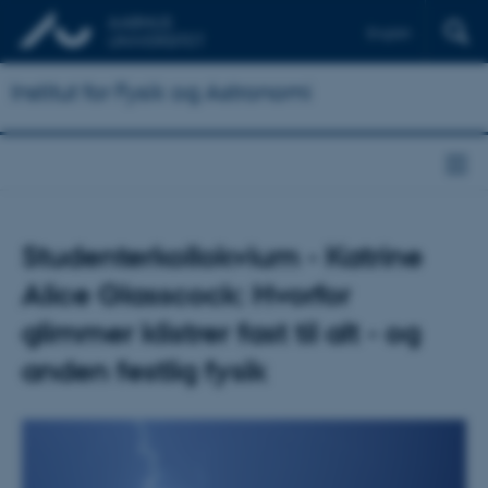
English
Institut for Fysik og Astronomi
Studenterkollokvium - Katrine
Alice Glasscock: Hvorfor
glimmer klistrer fast til alt - og
anden festlig fysik