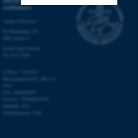
INSTITUT FOR FYSIK OG
ASTRONOMI
Nødvendige
Statistiske
Marketing
Aarhus Universitet
Funktionelle
Uklassificerede
Ny Munkegade 120
8000 Aarhus C
E-mail: phys@au.dk
Nødvendige cookies hjælper
Tlf: 8715 5696
med at gøre hjemmesiden
brugbar ved at aktivere nogle
CVR-nr.: 31119103
grundlæggende funktioner
Momsnummer/VAT: DK 3111
som navigation mm.
9103
Hjemmesiden kan ikke
P-nr.: 1009828059
fungerer uden disse cookies.
EAN-nr.: 5798000419872
Stedkode: 7251
Enhedsnummer: 5200
Navn
Udbyder / Domæne
be_typo_user
TYPO3 Association